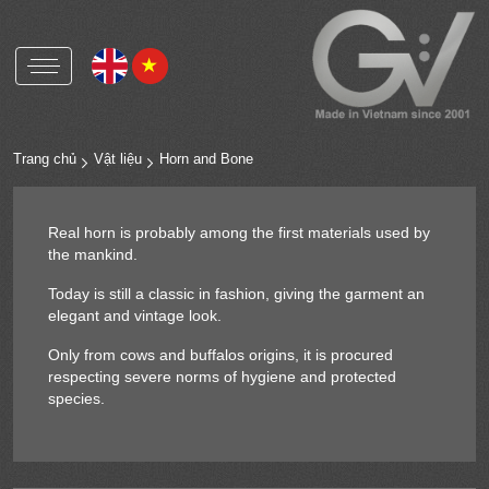
Gritti Việt Nam
Gritti Group
Trang chủ
Vật liệu
Horn and Bone
Nút nhựa và phụ kiện
Real horn is probably among the first materials used by
Nút xà cừ và phụ kiện
the mankind.
Nút corozo và phụ kiện
Today is still a classic in fashion, giving the garment an
Nút kim loại và phụ kiện
elegant and vintage look.
Only from cows and buffalos origins, it is procured
OEKO-TEX
respecting severe norms of hygiene and protected
species.
RCS
HIGG
ICS